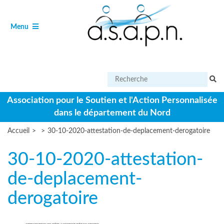
Aller
Panneau de gestion des cookies
au
contenu
Ouvrir
de
Menu
le
navigation
Effectuer
une
recherche
Association pour le Soutien et l'Action Personnalisée
sur
dans le département du Nord
le
site
Accueil
>
>
30-10-2020-attestation-de-deplacement-derogatoire
30-10-2020-attestation-
de-deplacement-
derogatoire