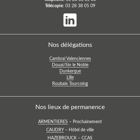
Télécopie
: 03 28 38 05 09
Nos délégations
Voir
Cambrai Valenciennes
la
Voir
Douai/Sin le Noble
délégation
la
Voir
Dunkerque
:
délégation
la
Voir
Lille
:
Voir
délégation
la
Roubaix Tourcoing
la
:
délégation
délégation
:
:
Nos lieux de permanence
Voir
ARMENTIERES
– Prochainement
le
Voir
CAUDRY
– Hôtel de ville
lieu
le
Voir
HAZEBROUCK
– CCAS