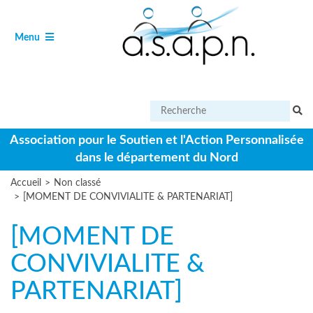
Aller
Panneau de gestion des cookies
au
contenu
Ouvrir
de
Menu
le
navigation
Effectuer
une
recherche
Association pour le Soutien et l'Action Personnalisée
sur
dans le département du Nord
le
site
Accueil
>
Non classé
>
[MOMENT DE CONVIVIALITE & PARTENARIAT]
[MOMENT DE
CONVIVIALITE &
PARTENARIAT]