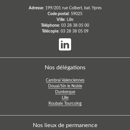
Adresse
: 199/201 rue Colbert, bat. Ypres
Code postal
: 59025
Ville
: Lille
Téléphone
: 03 28 38 05 00
Télécopie
: 03 28 38 05 09
Nos délégations
Voir
Cambrai Valenciennes
la
Voir
Douai/Sin le Noble
délégation
la
Voir
Dunkerque
:
délégation
la
Voir
Lille
:
Voir
délégation
la
Roubaix Tourcoing
la
:
délégation
délégation
:
:
Nos lieux de permanence