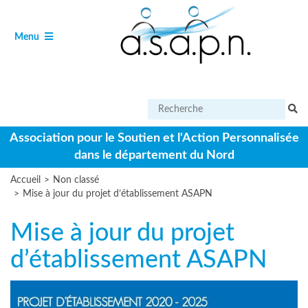
Aller
Panneau de gestion des cookies
au
contenu
Ouvrir
de
Menu
le
navigation
Effectuer
une
recherche
Association pour le Soutien et l'Action Personnalisée
sur
dans le département du Nord
le
site
Accueil
>
Non classé
>
Mise à jour du projet d’établissement ASAPN
Mise à jour du projet
d’établissement ASAPN