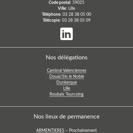
Code postal
: 59025
Ville
: Lille
Téléphone
: 03 28 38 05 00
Télécopie
: 03 28 38 05 09
Nos délégations
Voir
Cambrai Valenciennes
la
Voir
Douai/Sin le Noble
délégation
la
Voir
Dunkerque
:
délégation
la
Voir
Lille
:
Voir
délégation
la
Roubaix Tourcoing
la
:
délégation
délégation
:
:
Nos lieux de permanence
Voir
ARMENTIERES
– Prochainement