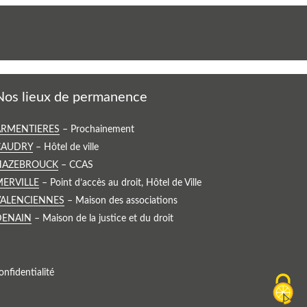
Nos lieux de permanence
oir
ARMENTIERES
– Prochainement
e
oir
CAUDRY
– Hôtel de ville
ieu
e
oir
HAZEBROUCK
– CCAS
e
ieu
e
oir
MERVILLE
– Point d’accès au droit, Hôtel de Ville
ermanence
e
ieu
e
oir
VALENCIENNES
– Maison des associations
ermanence
e
ieu
e
oir
DENAIN
– Maison de la justice et du droit
ermanence
e
ieu
e
ermanence
e
ieu
ermanence
e
onfidentialité
ermanence