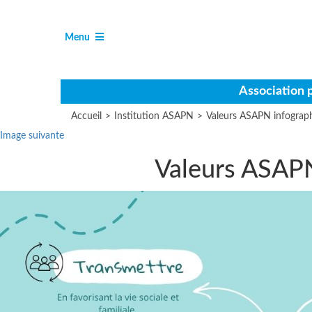
Aller
Panneau de gestion des cookies
au
contenu
Ouvrir
de
Menu
le
navigation
Association 
Accueil
>
Institution ASAPN
>
Valeurs ASAPN infograp
Image suivante
Valeurs ASAP