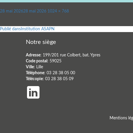
Publié
Taille
28 mai 2026
28 mai 2026
1024 × 768
le
réelle
Navigation
Publié dans
Institution ASAPN
de
Notre siège
l’article
Adresse
: 199/201 rue Colbert, bat. Ypres
Code postal
: 59025
Ville
: Lille
Téléphone
: 03 28 38 05 00
Télécopie
: 03 28 38 05 09
Mentions lég