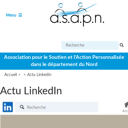
Aller
Panneau de gestion des cookies
au
contenu
Ouvrir
de
Menu
le
navigation
Effectuer
une
recherche
Association pour le Soutien et l'Action Personnalisée
sur
dans le département du Nord
le
site
Accueil
>
>
Actu LinkedIn
Actu LinkedIn