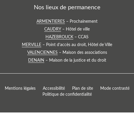
:
Nos lieux de permanence
Voir
ARMENTIERES
– Prochainement
le
Voir
CAUDRY
– Hôtel de ville
lieu
le
Voir
HAZEBROUCK
– CCAS
de
lieu
le
Voir
MERVILLE
– Point d’accès au droit, Hôtel de Ville
permanence
de
lieu
le
:
Voir
VALENCIENNES
– Maison des associations
permanence
de
lieu
le
:
Voir
DENAIN
– Maison de la justice et du droit
permanence
de
lieu
le
:
permanence
de
lieu
:
permanence
de
:
permanence
Mentions légales
Accessibilité
Plan de site
Mode contrasté
:
Politique de confidentialité