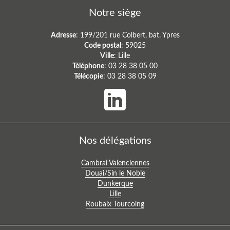
de
Notre siège
l’article
Adresse
: 199/201 rue Colbert, bat. Ypres
Code postal
: 59025
Ville
: Lille
Téléphone
: 03 28 38 05 00
Télécopie
: 03 28 38 05 09
Nos délégations
Voir
Cambrai Valenciennes
la
Voir
Douai/Sin le Noble
délégation
la
Voir
Dunkerque
:
délégation
la
Voir
Lille
:
Voir
délégation
la
Roubaix Tourcoing
la
:
délégation
délégation
: