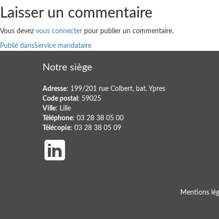
Laisser un commentaire
Vous devez
vous connecter
pour publier un commentaire.
Navigation
Publié dans
Service mandataire
de
Notre siège
l’article
Adresse
: 199/201 rue Colbert, bat. Ypres
Code postal
: 59025
Ville
: Lille
Téléphone
: 03 28 38 05 00
Télécopie
: 03 28 38 05 09
Mentions lég