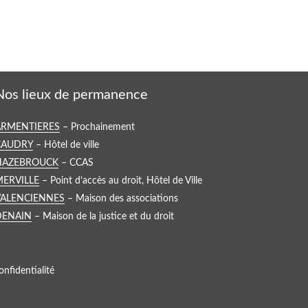
Nos lieux de permanence
oir
ARMENTIERES
– Prochainement
e
oir
CAUDRY
– Hôtel de ville
ieu
e
oir
HAZEBROUCK
– CCAS
e
ieu
e
oir
MERVILLE
– Point d’accès au droit, Hôtel de Ville
ermanence
e
ieu
e
oir
VALENCIENNES
– Maison des associations
ermanence
e
ieu
e
oir
DENAIN
– Maison de la justice et du droit
ermanence
e
ieu
e
ermanence
e
ieu
ermanence
e
onfidentialité
ermanence